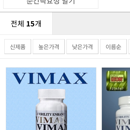
순간즉효성 발기
전체
15
개
신제품
높은가격
낮은가격
이름순