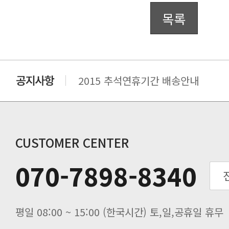
목록
2015 추석연휴기간 배송안내
비맥스 공인 홈페이지 주소 변경.
개인통관 고유부호에 관한 공지
연말 배송지연 안내
추수감사절 배송안내
CUSTOMER CENTER
추석기간 배송안내
070-7898-8340
노동절(9월3일) 배송업무 안내
입금 고객님을 찾습니다.
평일 08:00 ~ 15:00 (한국시간) 토,일,공휴일 휴무