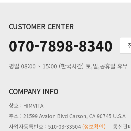
개인통관 고유부호에 관한 공지
연말 배송지연 안내
추수감사절 배송안내
CUSTOMER CENTER
추석기간 배송안내
070-7898-8340
노동절(9월3일) 배송업무 안내
입금 고객님을 찾습니다.
평일 08:00 ~ 15:00 (한국시간) 토,일,공휴일 휴무
COMPANY INFO
상호 : HIMVITA
주소 : 21599 Avalon Blvd Carson, CA 90745 U.S.A
사업자등록번호 : 510-03-33504
(정보확인)
통신판매업신