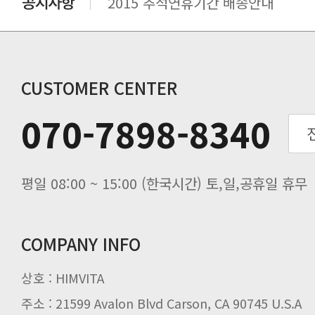
2015 추석연휴기간 배송안내
비맥스 공인 홈페이지 주소 변경.
개인통관 고유부호에 관한 공지
연말 배송지연 안내
추수감사절 배송안내
CUSTOMER CENTER
추석기간 배송안내
070-7898-8340
노동절(9월3일) 배송업무 안내
입금 고객님을 찾습니다.
평일 08:00 ~ 15:00 (한국시간) 토,일,공휴일 휴무
COMPANY INFO
상호 : HIMVITA
주소 : 21599 Avalon Blvd Carson, CA 90745 U.S.A