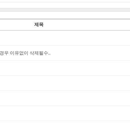
제목
우 이유없이 삭제될수..