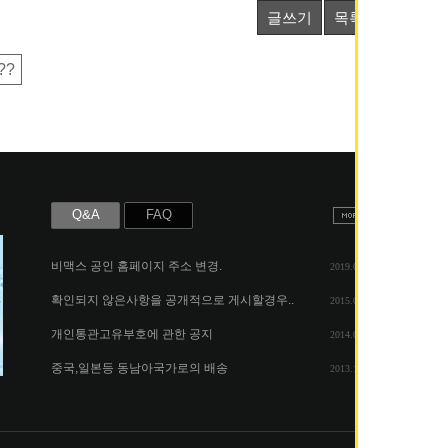
글쓰기
목록
??
Q&A
FAQ
비맥스 공인 홈페이지 주소 변경.
2019.05.07
확인되지 않은사항을 공개적으로 게시할경우..
2015.06.25
개인통관고유부호에 관한 공지
2014.08.06
중국,일본등 동남아국가로의 배송
2013.11.26