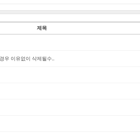
제목
우 이유없이 삭제될수..