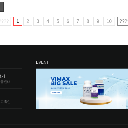
색
????
1
2
3
4
5
6
7
8
9
10
???
EVENT
보기
립금 안내
두고 확인