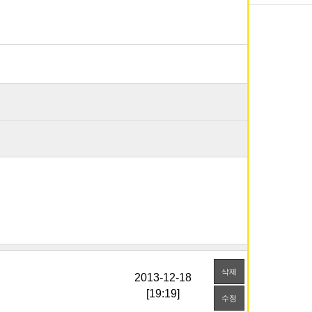
삭제
[19:19]
수정