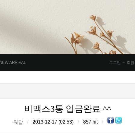
NEW ARRIVAL
로그인
회원
비맥스3통 입금완료 ^^
/
2013-12-17 (02:53)
/
857 hit
/
워달