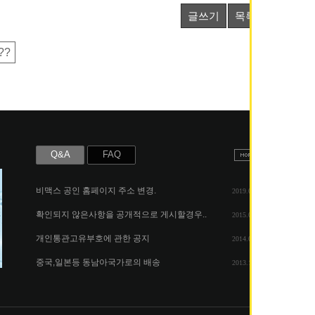
글쓰기
목록
??
Q&A
FAQ
비맥스 공인 홈페이지 주소 변경.
2019.05.07
확인되지 않은사항을 공개적으로 게시할경우..
2015.06.25
개인통관고유부호에 관한 공지
2014.08.06
중국,일본등 동남아국가로의 배송
2013.11.26