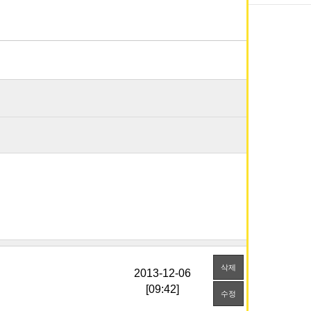
삭제
[09:42]
수정