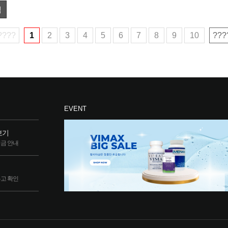
색
????
1
2
3
4
5
6
7
8
9
10
???
EVENT
보기
립금 안내
두고 확인