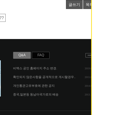
글쓰기
목록
??
Q&A
FAQ
비맥스 공인 홈페이지 주소 변경.
2019.05.07
확인되지 않은사항을 공개적으로 게시할경우..
2015.06.25
개인통관고유부호에 관한 공지
2014.08.06
중국,일본등 동남아국가로의 배송
2013.11.26