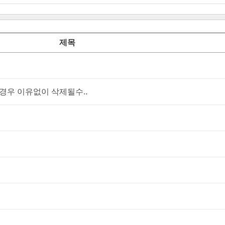
제목
우 이유없이 삭제될수..