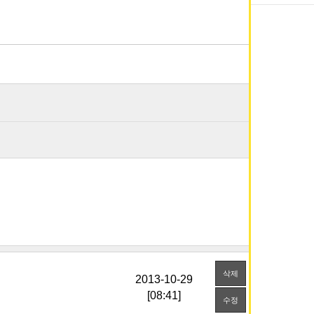
삭제
[08:41]
수정