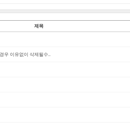
제목
우 이유없이 삭제될수..