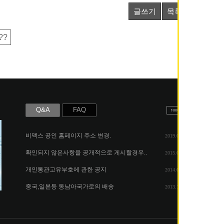
글쓰기
목록
??
Q&A
FAQ
비맥스 공인 홈페이지 주소 변경.
2019.05.07
확인되지 않은사항을 공개적으로 게시할경우..
2015.06.25
개인통관고유부호에 관한 공지
2014.08.06
중국,일본등 동남아국가로의 배송
2013.11.26