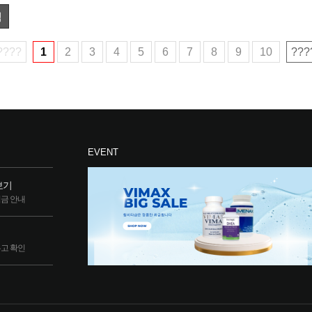
색
????
1
2
3
4
5
6
7
8
9
10
???
EVENT
보기
립금 안내
두고 확인