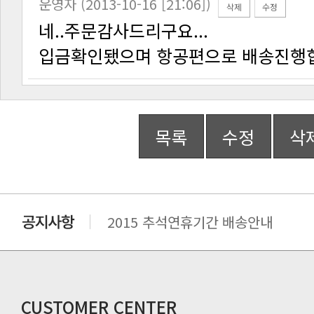
운영자 (2013-10-16 [21:06])
삭제
수정
네..주문감사드리구요...
입금확인됐으며 항공편으로 배송진행
목록
수정
삭
2015 추석연휴기간 배송안내
비맥스 공인 홈페이지 주소 변경.
개인통관 고유부호에 관한 공지
연말 배송지연 안내
추수감사절 배송안내
CUSTOMER CENTER