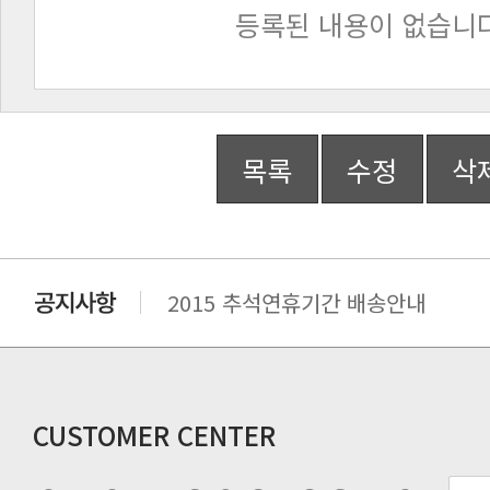
등록된 내용이 없습니다
목록
수정
삭
2015 추석연휴기간 배송안내
비맥스 공인 홈페이지 주소 변경.
개인통관 고유부호에 관한 공지
연말 배송지연 안내
추수감사절 배송안내
CUSTOMER CENTER
추석기간 배송안내
노동절(9월3일) 배송업무 안내