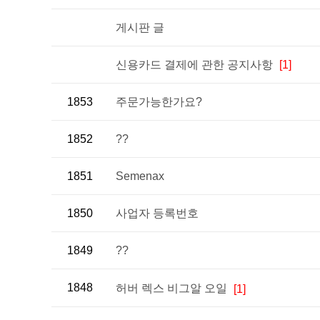
게시판 글
신용카드 결제에 관한 공지사항
[1]
1853
주문가능한가요?
1852
??
1851
Semenax
1850
사업자 등록번호
1849
??
1848
허버 렉스 비그알 오일
[1]