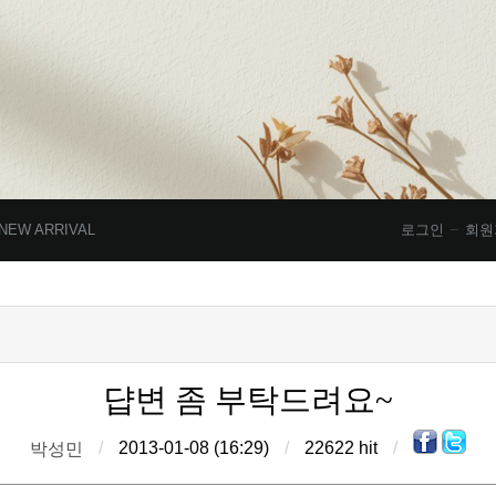
NEW ARRIVAL
로그인
회원
댭변 좀 부탁드려요~
/
2013-01-08 (16:29)
/
22622 hit
/
박성민