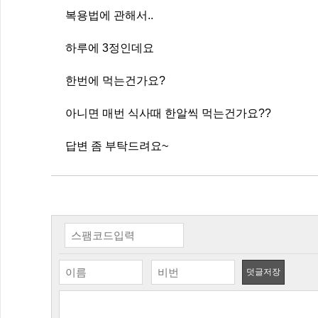
복용법에 관해서..
하루에 3정인데요
한번에 먹는건가요?
아니면 매번 식사때 한알씩 먹는건가요??
답변 좀 부탁드려요~
덧글저장