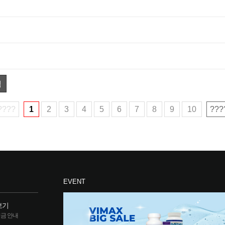
색
????
1
2
3
4
5
6
7
8
9
10
???
EVENT
보기
립금 안내