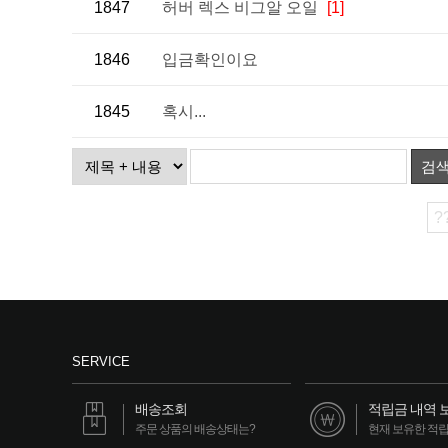
1847
허버 렉스 비그알 오일
[1]
1846
입금확인이요
1845
혹시...
검
?
SERVICE
배송조회
적립금 내역 
주문 상품의 배송상태는?
현재 보유한 적