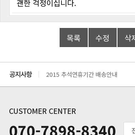
괜한 걱정이십니다.
목록
수정
삭
2015 추석연휴기간 배송안내
비맥스 공인 홈페이지 주소 변경.
개인통관 고유부호에 관한 공지
연말 배송지연 안내
추수감사절 배송안내
CUSTOMER CENTER
추석기간 배송안내
070-7898-8340
노동절(9월3일) 배송업무 안내
입금 고객님을 찾습니다.