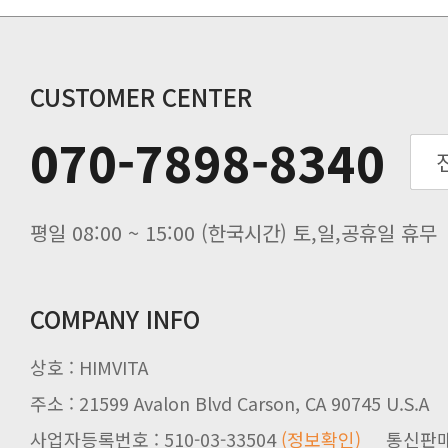
비맥스 공인 홈페이지 주소 변경.
개인통관 고유부호에 관한 공지
연말 배송지연 안내
추수감사절 배송안내
CUSTOMER CENTER
추석기간 배송안내
070-7898-8340
노동절(9월3일) 배송업무 안내
입금 고객님을 찾습니다.
평일 08:00 ~ 15:00 (한국시간) 토,일,공휴일 휴무
COMPANY INFO
상호 : HIMVITA
주소 : 21599 Avalon Blvd Carson, CA 90745 U.S.A
사업자등록번호 : 510-03-33504
(정보확인)
통신판매업신