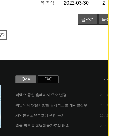
윤종식
2022-03-30
2
글쓰기
목록
??
Q&A
FAQ
비맥스 공인 홈페이지 주소 변경.
2019.05.07
확인되지 않은사항을 공개적으로 게시할경우..
2015.06.25
개인통관고유부호에 관한 공지
2014.08.06
중국,일본등 동남아국가로의 배송
2013.11.26