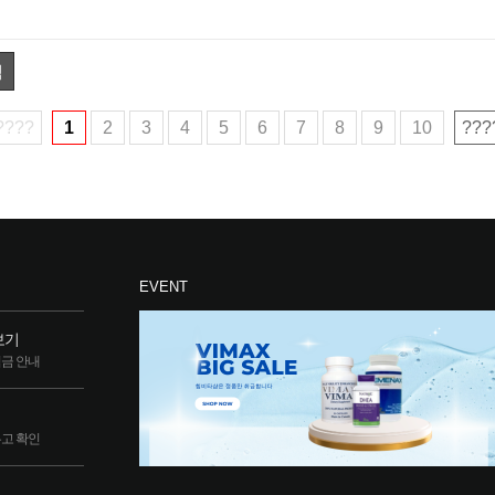
색
????
1
2
3
4
5
6
7
8
9
10
???
EVENT
보기
립금 안내
두고 확인