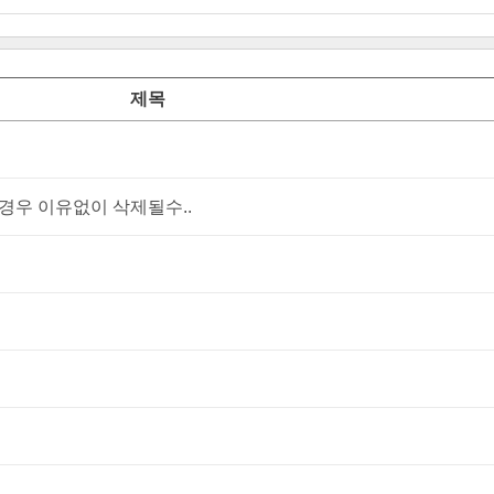
제목
우 이유없이 삭제될수..