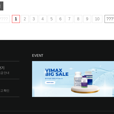
색
????
1
2
3
4
5
6
7
8
9
10
???
EVENT
보기
립금 안내
두고 확인