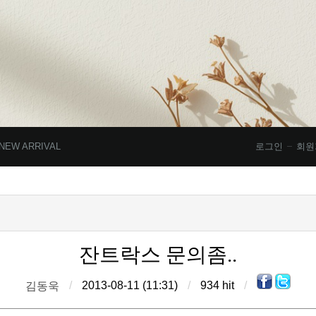
NEW ARRIVAL
로그인
회원
잔트락스 문의좀..
/
2013-08-11 (11:31)
/
934 hit
/
김동욱