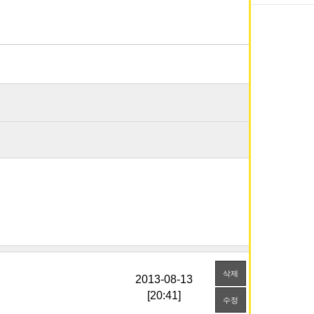
삭제
[20:41]
수정