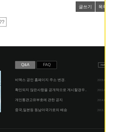
글쓰기
목록
??
Q&A
FAQ
비맥스 공인 홈페이지 주소 변경.
2019.05.07
확인되지 않은사항을 공개적으로 게시할경우..
2015.06.25
개인통관고유부호에 관한 공지
2014.08.06
중국,일본등 동남아국가로의 배송
2013.11.26