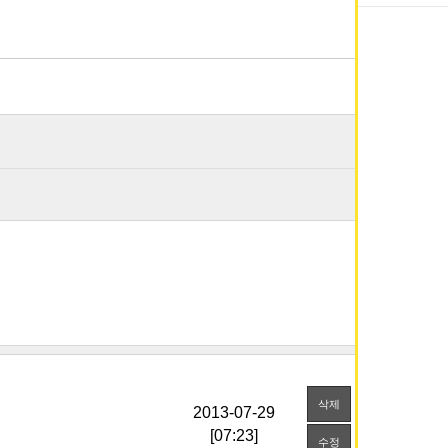
삭제
[07:23]
수정