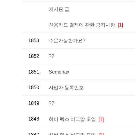
게시판 글
신용카드 결제에 관한 공지사항
[1]
1853
주문가능한가요?
1852
??
1851
Semenax
1850
사업자 등록번호
1849
??
1848
허버 렉스 비그알 오일
[1]
1847
허버 렉스 비그알 오일
[1]