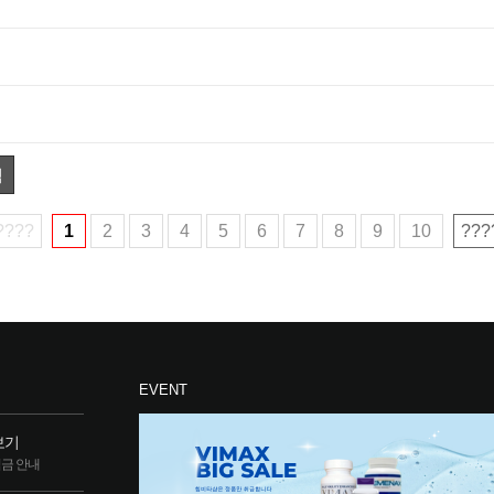
색
????
1
2
3
4
5
6
7
8
9
10
???
EVENT
보기
립금 안내