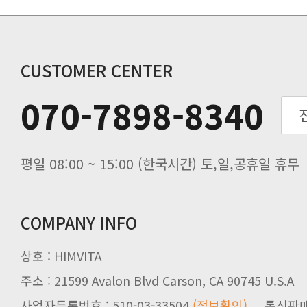
비맥스 공인 홈페이지 주소 변경.
개인통관 고유부호에 관한 공지
연말 배송지연 안내
추수감사절 배송안내
CUSTOMER CENTER
추석기간 배송안내
070-7898-8340
노동절(9월3일) 배송업무 안내
입금 고객님을 찾습니다.
평일 08:00 ~ 15:00 (한국시간) 토,일,공휴일 휴무
COMPANY INFO
상호 : HIMVITA
주소 : 21599 Avalon Blvd Carson, CA 90745 U.S.A
사업자등록번호 : 510-03-33504
(정보확인)
통신판매업신