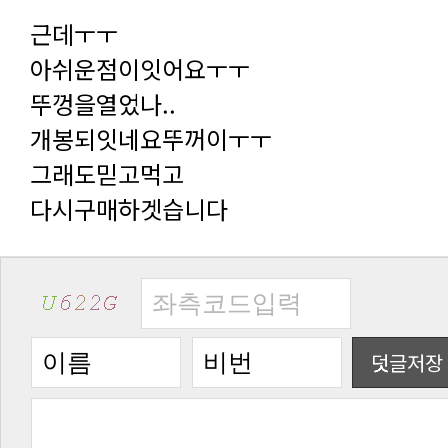
근데ㅜㅜ
아쉬운점이잇어요ㅜㅜ
뚜껑을열었나..
개봉되잇네요뚜꺼이ㅜㅜ
그래도믿고먹고
다시구매하겟습니다
덧글저장