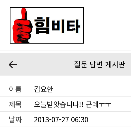
질문 답변 게시판
이름
김요한
제목
오늘받앗습니다!! 근데ㅜㅜ
날짜
2013-07-27 06:30