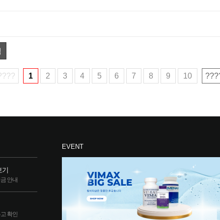
색
????
1
2
3
4
5
6
7
8
9
10
???
EVENT
보기
립금 안내
두고 확인