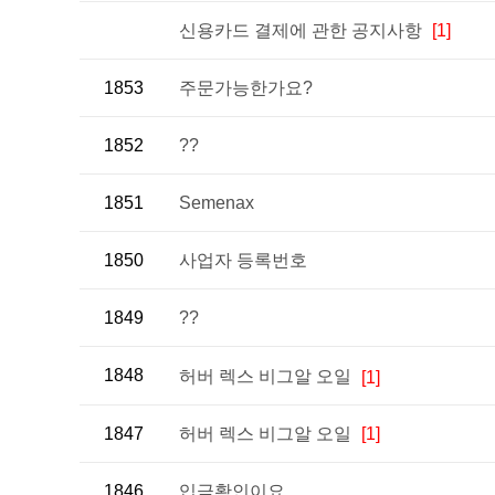
신용카드 결제에 관한 공지사항
[1]
1853
주문가능한가요?
1852
??
1851
Semenax
1850
사업자 등록번호
1849
??
1848
허버 렉스 비그알 오일
[1]
1847
허버 렉스 비그알 오일
[1]
1846
입금확인이요