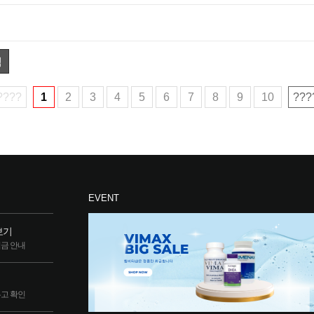
색
????
1
2
3
4
5
6
7
8
9
10
???
EVENT
보기
립금 안내
두고 확인