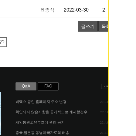
윤종식
2022-03-30
2
글쓰기
목록
??
Q&A
FAQ
비맥스 공인 홈페이지 주소 변경.
2019.05.07
확인되지 않은사항을 공개적으로 게시할경우..
2015.06.25
개인통관고유부호에 관한 공지
2014.08.06
중국,일본등 동남아국가로의 배송
2013.11.26