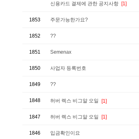
신용카드 결제에 관한 공지사항
[1]
1853
주문가능한가요?
1852
??
1851
Semenax
1850
사업자 등록번호
1849
??
1848
허버 렉스 비그알 오일
[1]
1847
허버 렉스 비그알 오일
[1]
1846
입금확인이요