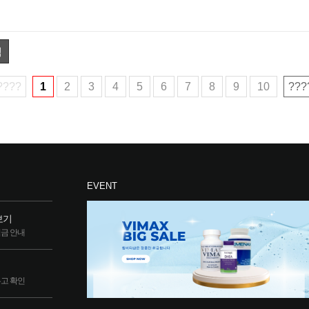
색
????
1
2
3
4
5
6
7
8
9
10
???
EVENT
보기
립금 안내
두고 확인