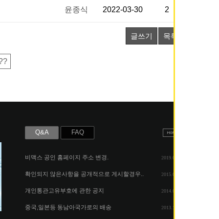
윤종식
2022-03-30
2
글쓰기
목록
??
Q&A
FAQ
비맥스 공인 홈페이지 주소 변경.
2019.05.07
확인되지 않은사항을 공개적으로 게시할경우..
2015.06.25
개인통관고유부호에 관한 공지
2014.08.06
중국,일본등 동남아국가로의 배송
2013.11.26