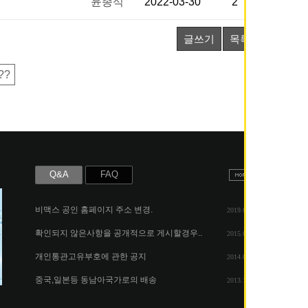
윤종식
2022-03-30
2
글쓰기
목록
??
Q&A
FAQ
비맥스 공인 홈페이지 주소 변경.
2019.05.07
확인되지 않은사항을 공개적으로 게시할경우..
2015.06.25
개인통관고유부호에 관한 공지
2014.08.06
중국,일본등 동남아국가로의 배송
2013.11.26