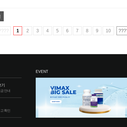
색
????
1
2
3
4
5
6
7
8
9
10
???
EVENT
보기
립금 안내
두고 확인