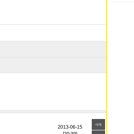
삭제
[20:39]