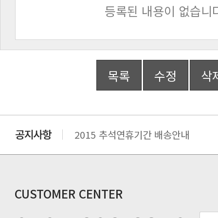
등록된 내용이 없습니다
목록
수정
삭
2015 추석연휴기간 배송안내
비맥스 공인 홈페이지 주소 변경.
개인통관 고유부호에 관한 공지
연말 배송지연 안내
추수감사절 배송안내
CUSTOMER CENTER
추석기간 배송안내
노동절(9월3일) 배송업무 안내