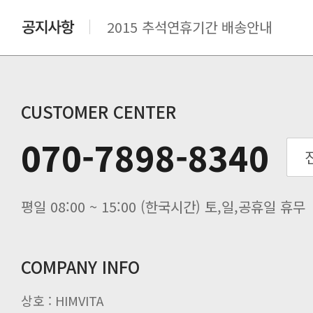
2015 추석연휴기간 배송안내
비맥스 공인 홈페이지 주소 변경.
개인통관 고유부호에 관한 공지
연말 배송지연 안내
추수감사절 배송안내
CUSTOMER CENTER
추석기간 배송안내
070-7898-8340
노동절(9월3일) 배송업무 안내
입금 고객님을 찾습니다.
평일 08:00 ~ 15:00 (한국시간) 토,일,공휴일 휴무
COMPANY INFO
상호 : HIMVITA