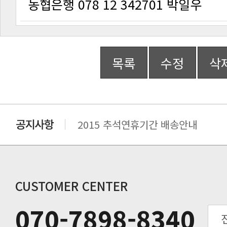
농협은행 078 12 342701 박일우
목록
수정
삭
2015 추석연휴기간 배송안내
비맥스 공인 홈페이지 주소 변경.
개인통관 고유부호에 관한 공지
연말 배송지연 안내
추수감사절 배송안내
CUSTOMER CENTER
추석기간 배송안내
070-7898-8340
노동절(9월3일) 배송업무 안내
입금 고객님을 찾습니다.