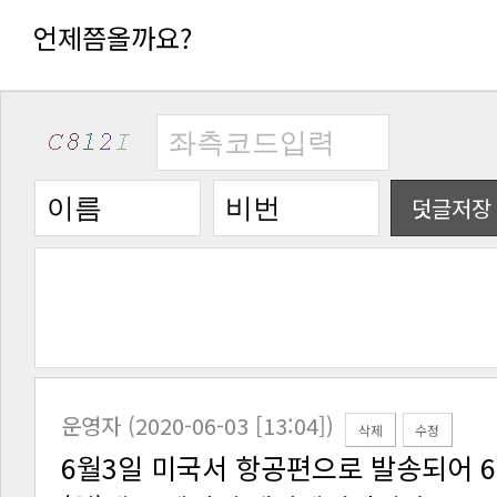
언제쯤올까요?
덧글저장
운영자 (2020-06-03 [13:04])
삭제
수정