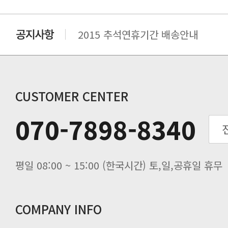
2015 추석연휴기간 배송안내
비맥스 공인 홈페이지 주소 변경.
개인통관 고유부호에 관한 공지
연말 배송지연 안내
추수감사절 배송안내
CUSTOMER CENTER
추석기간 배송안내
070-7898-8340
노동절(9월3일) 배송업무 안내
입금 고객님을 찾습니다.
평일 08:00 ~ 15:00 (한국시간) 토,일,공휴일 휴무
COMPANY INFO