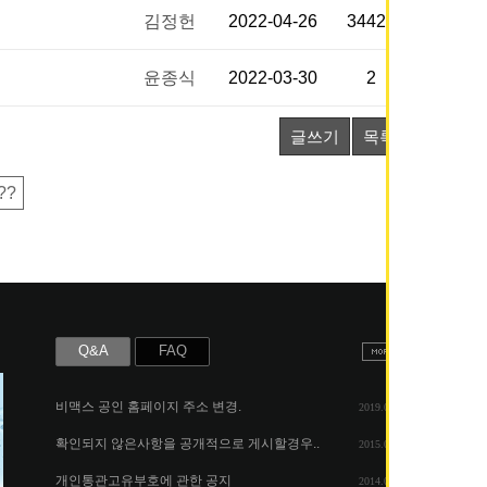
김정헌
2022-04-26
34423
윤종식
2022-03-30
2
글쓰기
목록
??
Q&A
FAQ
비맥스 공인 홈페이지 주소 변경.
2019.05.07
확인되지 않은사항을 공개적으로 게시할경우..
2015.06.25
개인통관고유부호에 관한 공지
2014.08.06