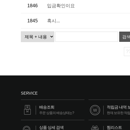
1846
입금확인이요
1845
혹시...
검
?
SERVICE
배송조회
적립금 내역 
주문 상품의 배송상태는?
현재 보유한 적
상품 상세 검색
찜리스트