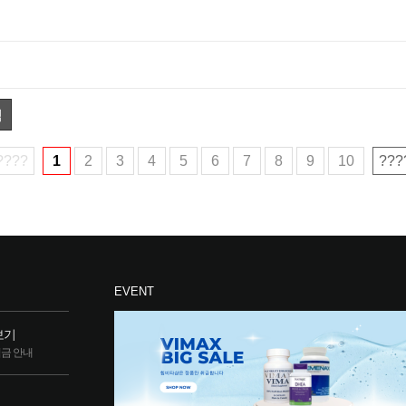
색
????
1
2
3
4
5
6
7
8
9
10
???
EVENT
보기
립금 안내