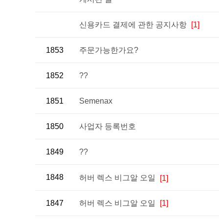
신용카드 결제에 관한 공지사항
[1]
1853
주문가능한가요?
1852
??
1851
Semenax
1850
사업자 등록번호
1849
??
1848
허버 렉스 비그알 오일
[1]
1847
허버 렉스 비그알 오일
[1]