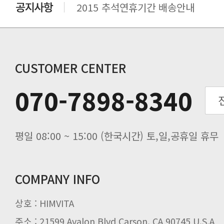
2015 추석연휴기간 배송안내
비맥스 공인 홈페이지 주소 변경.
개인통관 고유부호에 관한 공지
연말 배송지연 안내
추수감사절 배송안내
CUSTOMER CENTER
추석기간 배송안내
070-7898-8340
노동절(9월3일) 배송업무 안내
입금 고객님을 찾습니다.
평일 08:00 ~ 15:00 (한국시간) 토,일,공휴일 휴무
COMPANY INFO
상호 : HIMVITA
주소 : 21599 Avalon Blvd Carson, CA 90745 U.S.A