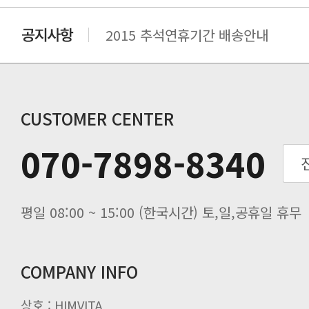
2015 추석연휴기간 배송안내
비맥스 공인 홈페이지 주소 변경.
개인통관 고유부호에 관한 공지
연말 배송지연 안내
추수감사절 배송안내
CUSTOMER CENTER
추석기간 배송안내
070-7898-8340
노동절(9월3일) 배송업무 안내
입금 고객님을 찾습니다.
평일 08:00 ~ 15:00 (한국시간) 토,일,공휴일 휴무
COMPANY INFO
상호 : HIMVITA