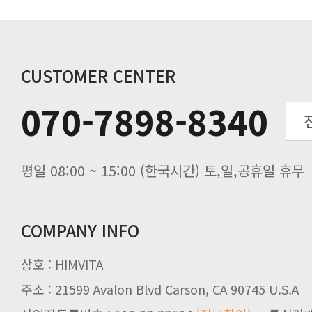
비맥스 공인 홈페이지 주소 변경.
개인통관 고유부호에 관한 공지
연말 배송지연 안내
추수감사절 배송안내
CUSTOMER CENTER
추석기간 배송안내
070-7898-8340
노동절(9월3일) 배송업무 안내
입금 고객님을 찾습니다.
평일 08:00 ~ 15:00 (한국시간) 토,일,공휴일 휴무
COMPANY INFO
상호 : HIMVITA
주소 : 21599 Avalon Blvd Carson, CA 90745 U.S.A