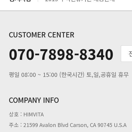
비맥스 공인 홈페이지 주소 변경.
개인통관 고유부호에 관한 공지
연말 배송지연 안내
추수감사절 배송안내
CUSTOMER CENTER
추석기간 배송안내
070-7898-8340
노동절(9월3일) 배송업무 안내
입금 고객님을 찾습니다.
평일 08:00 ~ 15:00 (한국시간) 토,일,공휴일 휴무
COMPANY INFO
상호 : HIMVITA
주소 : 21599 Avalon Blvd Carson, CA 90745 U.S.A