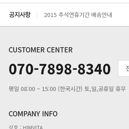
2015 추석연휴기간 배송안내
비맥스 공인 홈페이지 주소 변경.
개인통관 고유부호에 관한 공지
연말 배송지연 안내
추수감사절 배송안내
CUSTOMER CENTER
추석기간 배송안내
070-7898-8340
노동절(9월3일) 배송업무 안내
입금 고객님을 찾습니다.
평일 08:00 ~ 15:00 (한국시간) 토,일,공휴일 휴무
COMPANY INFO
상호 : HIMVITA