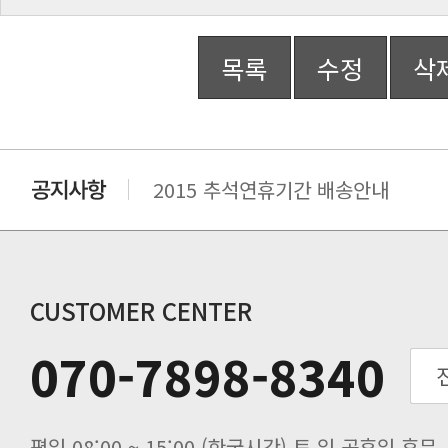
목록
수정
삭
2015 추석연휴기간 배송안내
비맥스 공인 홈페이지 주소 변경.
개인통관 고유부호에 관한 공지
연말 배송지연 안내
추수감사절 배송안내
CUSTOMER CENTER
추석기간 배송안내
070-7898-8340
노동절(9월3일) 배송업무 안내
입금 고객님을 찾습니다.
평일 08:00 ~ 15:00 (한국시간) 토,일,공휴일 휴무