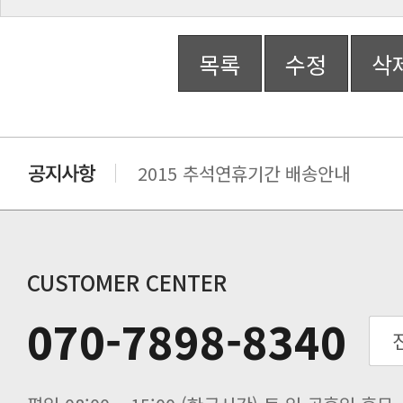
목록
수정
삭
2015 추석연휴기간 배송안내
비맥스 공인 홈페이지 주소 변경.
개인통관 고유부호에 관한 공지
연말 배송지연 안내
추수감사절 배송안내
CUSTOMER CENTER
추석기간 배송안내
070-7898-8340
노동절(9월3일) 배송업무 안내
입금 고객님을 찾습니다.