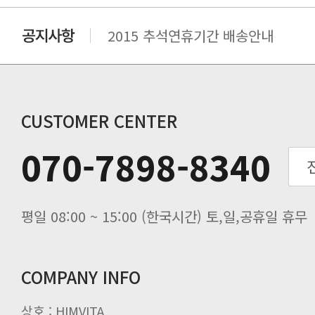
2015 추석연휴기간 배송안내
비맥스 공인 홈페이지 주소 변경.
개인통관 고유부호에 관한 공지
연말 배송지연 안내
추수감사절 배송안내
CUSTOMER CENTER
추석기간 배송안내
070-7898-8340
노동절(9월3일) 배송업무 안내
입금 고객님을 찾습니다.
평일 08:00 ~ 15:00 (한국시간) 토,일,공휴일 휴무
COMPANY INFO
상호 : HIMVITA