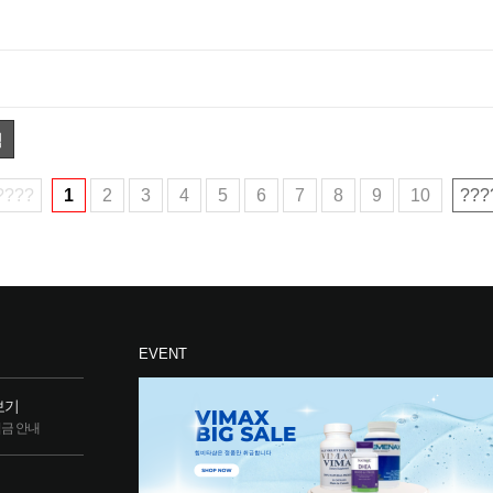
색
????
1
2
3
4
5
6
7
8
9
10
???
EVENT
보기
립금 안내