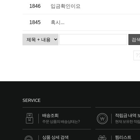
1846
입금확인이요
1845
혹시...
검
?
SERVICE
배송조회
적립금 내역 
주문 상품의 배송상태는?
현재 보유한 적
상품 상세 검색
찜리스트