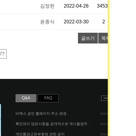
김정헌
2022-04-26
34536
윤종식
2022-03-30
2
글쓰기
목록
??
Q&A
FAQ
비맥스 공인 홈페이지 주소 변경.
2019.05.07
확인되지 않은사항을 공개적으로 게시할경우..
2015.06.25
개인통관고유부호에 관한 공지
2014.08.06