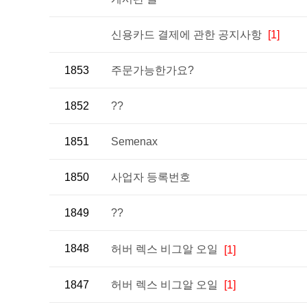
신용카드 결제에 관한 공지사항
[1]
1853
주문가능한가요?
1852
??
1851
Semenax
1850
사업자 등록번호
1849
??
1848
허버 렉스 비그알 오일
[1]
1847
허버 렉스 비그알 오일
[1]