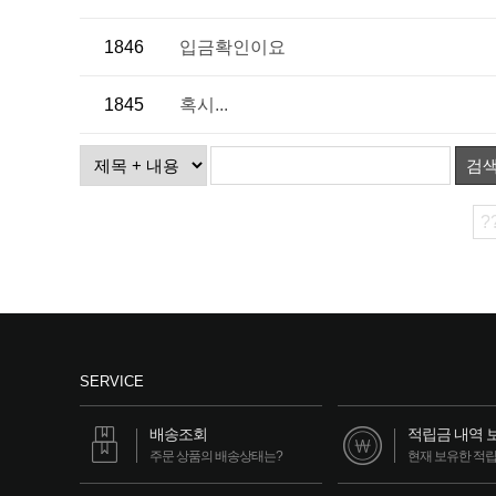
1846
입금확인이요
1845
혹시...
검
?
SERVICE
배송조회
적립금 내역 
주문 상품의 배송상태는?
현재 보유한 적