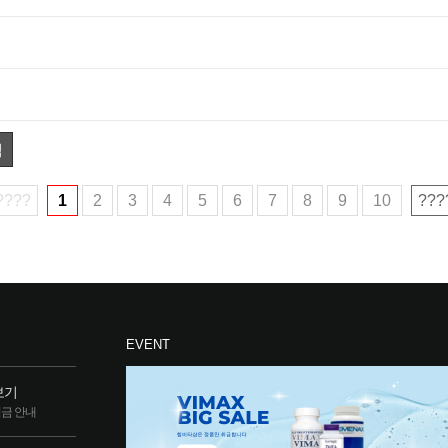
색
????
1
2
3
4
5
6
7
8
9
10
???
EVENT
보기
립금 안내