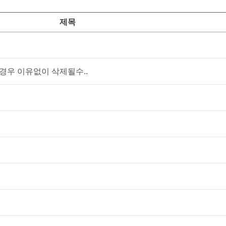
제목
우 이유없이 삭제될수..