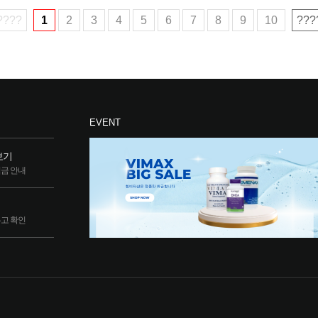
????
1
2
3
4
5
6
7
8
9
10
???
EVENT
보기
립금 안내
두고 확인