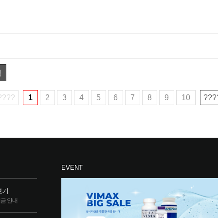
색
????
1
2
3
4
5
6
7
8
9
10
???
EVENT
보기
립금 안내