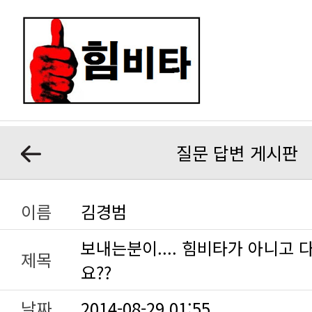
질문 답변 게시판
이름
김경범
제목
요??
날짜
2014-08-29 01:55