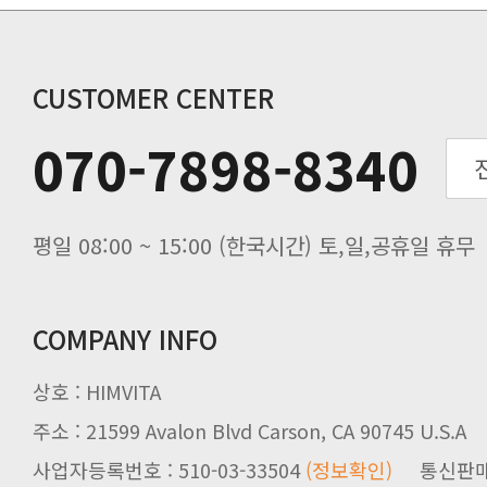
개인통관 고유부호에 관한 공지
연말 배송지연 안내
추수감사절 배송안내
CUSTOMER CENTER
추석기간 배송안내
070-7898-8340
노동절(9월3일) 배송업무 안내
입금 고객님을 찾습니다.
평일 08:00 ~ 15:00 (한국시간) 토,일,공휴일 휴무
COMPANY INFO
상호 : HIMVITA
주소 : 21599 Avalon Blvd Carson, CA 90745 U.S.A
사업자등록번호 : 510-03-33504
(정보확인)
통신판매업신