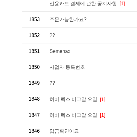
신용카드 결제에 관한 공지사항
[1]
1853
주문가능한가요?
1852
??
1851
Semenax
1850
사업자 등록번호
1849
??
1848
허버 렉스 비그알 오일
[1]
1847
허버 렉스 비그알 오일
[1]
1846
입금확인이요