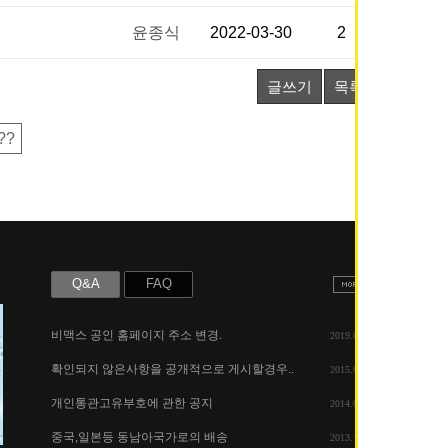
윤종식
2022-03-30
2
글쓰기
목록
??
Q&A
FAQ
비맥스 공인 홈페이지 주소 변경.
2019.05.07
확인되지 않은사항을 공개적으로 게시할경우..
2015.06.25
개인통관고유부호에 관한 공지
2014.08.06
중국,일본등 동남아국가로의 배송
2013.11.26