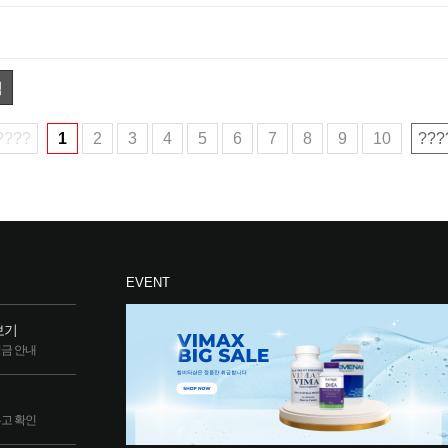
색
????
1
2
3
4
5
6
7
8
9
10
???
EVENT
보기
립금 안내
두고 확인