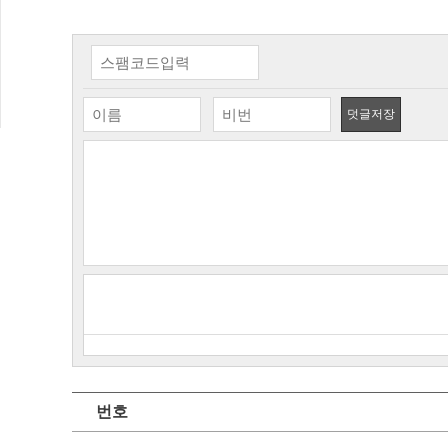
덧글저장
번호