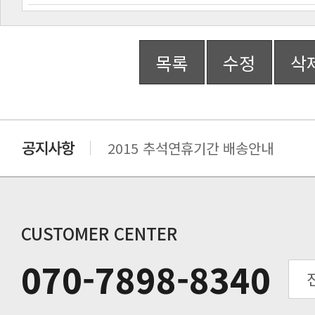
목록
수정
삭
2015 추석연휴기간 배송안내
비맥스 공인 홈페이지 주소 변경.
개인통관 고유부호에 관한 공지
연말 배송지연 안내
추수감사절 배송안내
CUSTOMER CENTER
추석기간 배송안내
070-7898-8340
노동절(9월3일) 배송업무 안내
입금 고객님을 찾습니다.