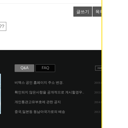
글쓰기
목록
??
Q&A
FAQ
비맥스 공인 홈페이지 주소 변경.
2019.05.07
확인되지 않은사항을 공개적으로 게시할경우..
2015.06.25
개인통관고유부호에 관한 공지
2014.08.06
중국,일본등 동남아국가로의 배송
2013.11.26