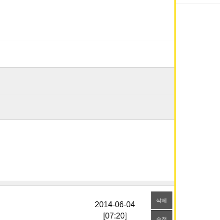
삭제
[07:20]
수정