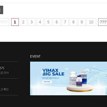
색
????
1
2
3
4
5
6
7
8
9
10
???
EVENT
보기
립금 안내
두고 확인