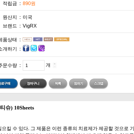
적립금 :
890원
원산지 :
미국
브랜드 :
VigRX
제품상태 :
소개하기 :
개
주문수량 :
슈) 10Sheets