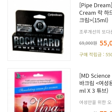
크림>(15ml)
조루개선의 또다른
55,
69,000원
구매 적립금 : 55
ml X 3 튜브)
여성만을 위한 