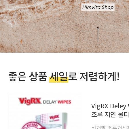
조루 지연 물티슈
신개발 조루개선