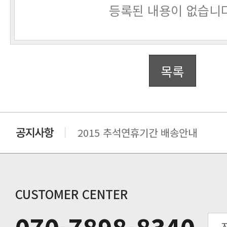
등록된 내용이 없습니다
목록
2015 추석연휴기간 배송안내
비맥스 공인 홈페이지 주소 변경.
개인통관 고유부호에 관한 공지
연말 배송지연 안내
추수감사절 배송안내
CUSTOMER CENTER
추석기간 배송안내
노동절(9월3일) 배송업무 안내