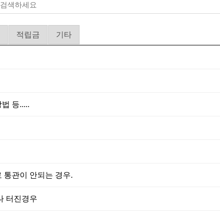
적립금
기타
등.....
 통관이 안되는 경우.
나 터진경우