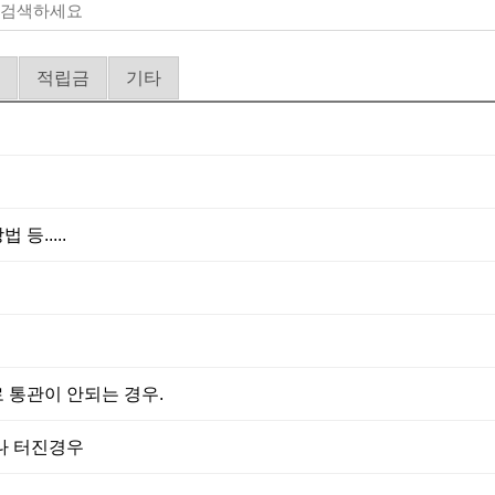
적립금
기타
등.....
 통관이 안되는 경우.
나 터진경우